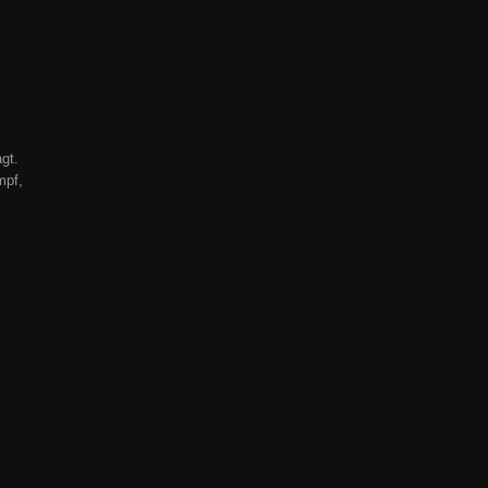
gt.
mpf,