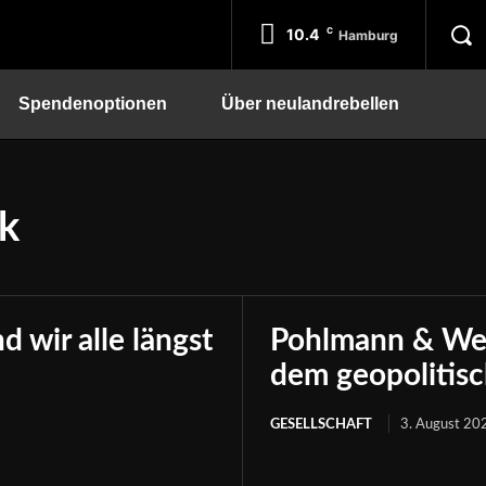
10.4
C
Hamburg
Spendenoptionen
Über neulandrebellen
ck
 wir alle längst
Pohlmann & Well
dem geopolitis
GESELLSCHAFT
3. August 20