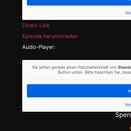
Wei
Direkt-Link
Episode herunterladen
Audio-Player:
Sie sehen gerade einen Platzhalterinhalt von
Stand
Button unten. Bitte beachten Sie, das
I
Wei
Spen