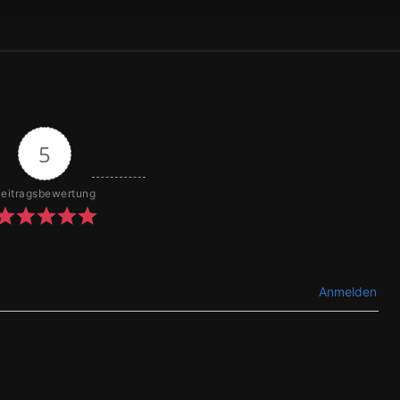
5
eitragsbewertung
Anmelden