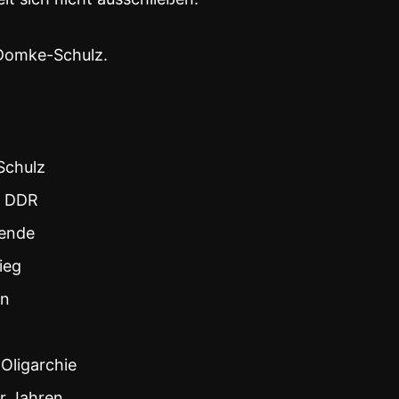
 Domke-Schulz.
Schulz
e DDR
sende
ieg
en
 Oligarchie
er Jahren