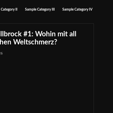
Category II
Sample Category III
Sample Category IV
brock #1: Wohin mit all
chen Weltschmerz?
26