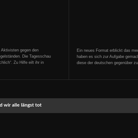
 Aktivisten gegen den
Ein neues Format erblickt das med
gelständen. Die Tagesschau
haben es sich zur Aufgabe gemacht
ich“. Zu Hilfe eilt ihr in
diese der deutschen gegenüber zu s
 wir alle längst tot