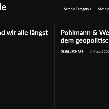
le
Sample Category I
Sample 
 wir alle längst
Pohlmann & Well
dem geopolitis
GESELLSCHAFT
3. August 20