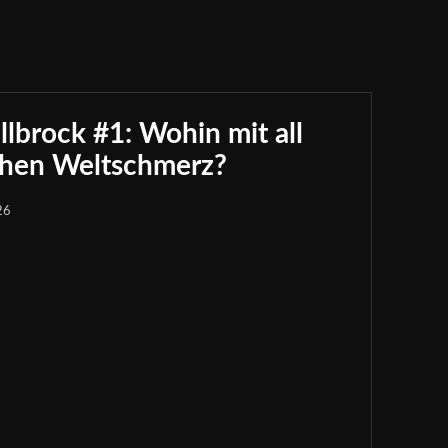
brock #1: Wohin mit all
chen Weltschmerz?
26