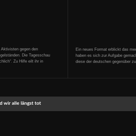
 Aktivisten gegen den
Ein neues Format erblickt das med
gelständen. Die Tagesschau
haben es sich zur Aufgabe gemacht
ich“. Zu Hilfe eilt ihr in
diese der deutschen gegenüber zu s
 wir alle längst tot