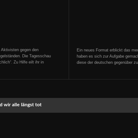
 Aktivisten gegen den
Ein neues Format erblickt das med
gelständen. Die Tagesschau
haben es sich zur Aufgabe gemacht
ich“. Zu Hilfe eilt ihr in
diese der deutschen gegenüber zu s
 wir alle längst tot