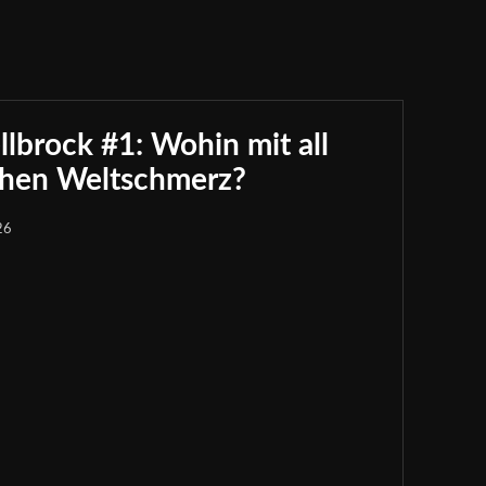
brock #1: Wohin mit all
chen Weltschmerz?
26