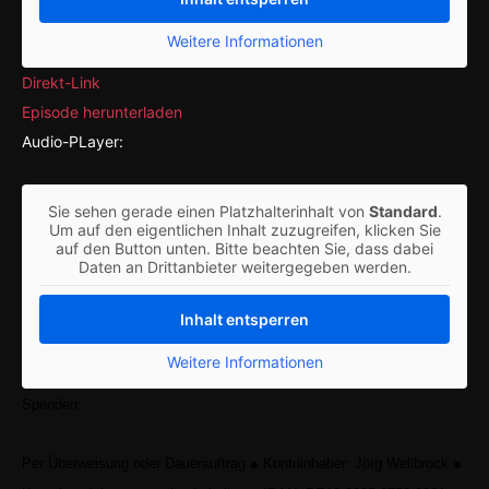
Weitere Informationen
Direkt-Link
Episode herunterladen
Audio-PLayer:
Sie sehen gerade einen Platzhalterinhalt von
Standard
.
Um auf den eigentlichen Inhalt zuzugreifen, klicken Sie
auf den Button unten. Bitte beachten Sie, dass dabei
Daten an Drittanbieter weitergegeben werden.
Inhalt entsperren
Weitere Informationen
Spenden:
Per Überweisung oder Dauerauftrag
●
Kontoinhaber: Jörg Wellbrock
●