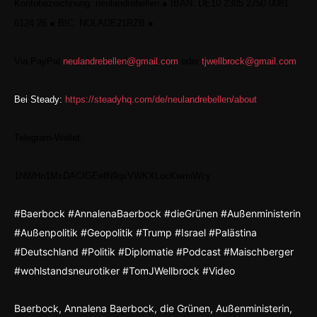
Kontobezeichnung: neulandrebellen
●
IBAN: DE10 2305 2750 0081
6124 26
●
BIC: NOLADE21RZB
●
Via PayPal:
neulandrebellen@gmail.com
oder
tjwellbrock@gmail.com
Bei Steady:
https://steadyhq.com/de/neulandrebellen/about
Telegram-Wallet:
1NWHn1MxDACfGEefN9qxVWKXLucKwmiWcy
#Baerbock #AnnalenaBaerbock #dieGrünen #Außenministerin
#Außenpolitik #Geopolitik #Trump #Israel #Palästina
#Deutschland #Politik #Diplomatie #Podcast #Maischberger
#wohlstandsneurotiker #TomJWellbrock #Video
Baerbock, Annalena Baerbock, die Grünen, Außenministerin,