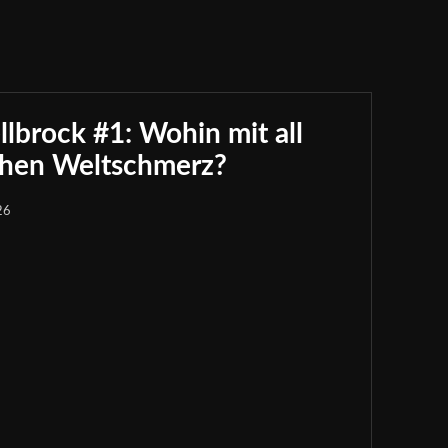
brock #1: Wohin mit all
chen Weltschmerz?
26