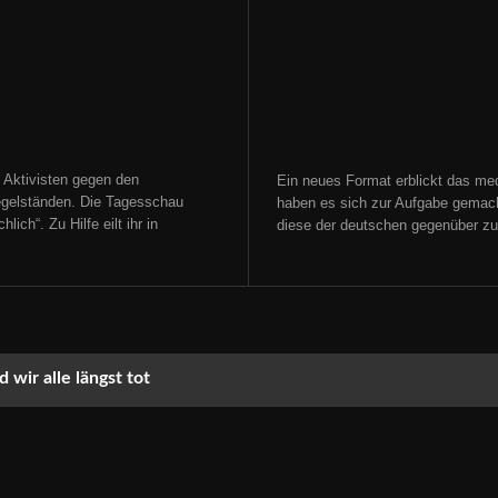
 Aktivisten gegen den
Ein neues Format erblickt das med
gelständen. Die Tagesschau
haben es sich zur Aufgabe gemacht
ich“. Zu Hilfe eilt ihr in
diese der deutschen gegenüber zu s
 wir alle längst tot